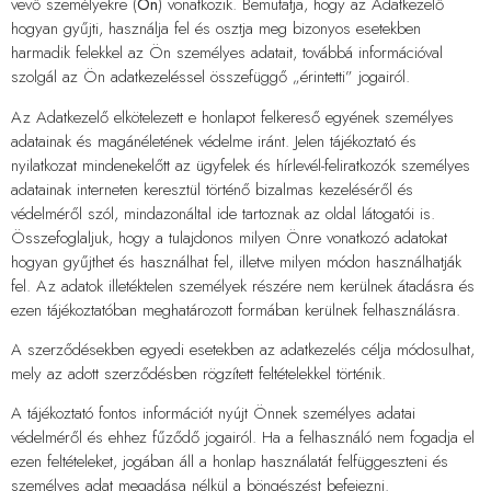
vevő személyekre (
Ön
) vonatkozik. Bemutatja, hogy az Adatkezelő
hogyan gyűjti, használja fel és osztja meg bizonyos esetekben
harmadik felekkel az Ön személyes adatait, továbbá információval
szolgál az Ön adatkezeléssel összefüggő „érintetti” jogairól.
Az Adatkezelő elkötelezett e honlapot felkereső egyének személyes
adatainak és magánéletének védelme iránt. Jelen tájékoztató és
nyilatkozat mindenekelőtt az ügyfelek és hírlevél-feliratkozók személyes
adatainak interneten keresztül történő bizalmas kezeléséről és
védelméről szól, mindazonáltal ide tartoznak az oldal látogatói is.
Összefoglaljuk, hogy a tulajdonos milyen Önre vonatkozó adatokat
hogyan gyűjthet és használhat fel, illetve milyen módon használhatják
fel. Az adatok illetéktelen személyek részére nem kerülnek átadásra és
ezen tájékoztatóban meghatározott formában kerülnek felhasználásra.
A szerződésekben egyedi esetekben az adatkezelés célja módosulhat,
mely az adott szerződésben rögzített feltételekkel történik.
A tájékoztató fontos információt nyújt Önnek személyes adatai
védelméről és ehhez fűződő jogairól. Ha a felhasználó nem fogadja el
ezen feltételeket, jogában áll a honlap használatát felfüggeszteni és
személyes adat megadása nélkül a böngészést befejezni.