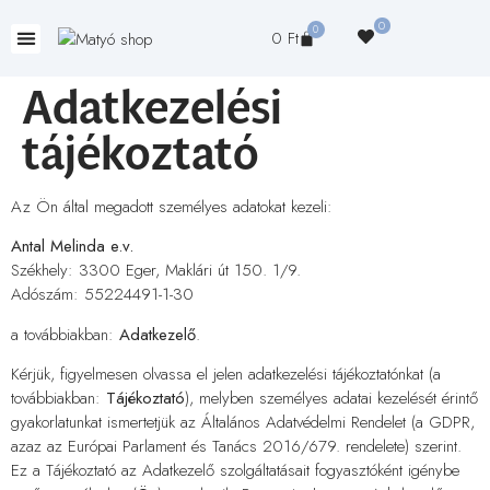
0
0
0
Ft
Adatkezelési
tájékoztató
Az Ön által megadott személyes adatokat kezeli:
Antal Melinda e.v.
Székhely: 3300 Eger, Maklári út 150. 1/9.
Adószám: 55224491-1-30
a továbbiakban:
Adatkezelő
.
Kérjük, figyelmesen olvassa el jelen adatkezelési tájékoztatónkat (a
továbbiakban:
Tájékoztató
), melyben személyes adatai kezelését érintő
gyakorlatunkat ismertetjük az Általános Adatvédelmi Rendelet (a GDPR,
azaz az Európai Parlament és Tanács 2016/679. rendelete) szerint.
Ez a Tájékoztató az Adatkezelő szolgáltatásait fogyasztóként igénybe