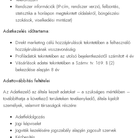
Rendszer információk (IP-cím, rendszer verzió, felbontás,
statisztika a honlapon megtekintett oldalakról, böngészési
szokások, viselkedési mintázat)
Adatkezelés időtartama:
Direkt marketing célú hozzájárulások tekintetében a felhasználó
hozzájárulásának visszavonásáig
Profiladatok tekintetében az utolsó bejelentkezéstől számított 4 év
Vásárlások adatai tekintetében a Számv. tv. 169. § (2)
bekezdése alapján 8 év
Adattovábbítás feltételei
Az Adatkezelő az általa kezelt adatokat – a szükséges mértékben –
továbbíthatja a következő területeken tevékenykedő, általa kijelölt
személyek, valamint társaságok részére:
Adatfeldolgozás
Jogi képviselet
Jogviták kezelésére jogszabály alapján jogosult szervek
Kézbesítés