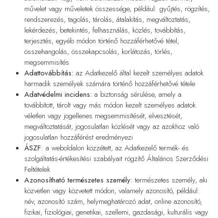
művelet vagy műveletek összessége, például: gyűjtés, rögzítés,
rendszerezés, tagolás, tárolás, átalakítás, megváltoztatás,
lekérdezés, betekintés, felhasználás, közlés, továbbítás,
terjesztés, egyéb módon történő hozzáférhetővé tétel,
összehangolás, összekapcsolás, korlátozás, törlés,
megsemmisítés
Adattovábbítás:
az Adatkezelő által kezelt személyes adatok
harmadik személyek számára történő hozzáférhetővé tétele
Adatvédelmi incidens:
a biztonság sérülése, amely a
továbbított, tárolt vagy más módon kezelt személyes adatok
véletlen vagy jogellenes megsemmisítését, elvesztését,
megváltoztatását, jogosulatlan közlését vagy az azokhoz való
jogosulatlan hozzáférést eredményezi
ÁSZF
: a weboldalon közzétett, az Adatkezelő termék- és
szolgáltatás-értékesítési szabályait rögzítő Általános Szerződési
Feltételek
Azonosítható természetes személy:
természetes személy, aki
közvetlen vagy közvetett módon, valamely azonosító, például:
név, azonosító szám, helymeghatározó adat, online azonosító,
fizikai, fiziológiai, genetikai, szellemi, gazdasági, kulturális vagy