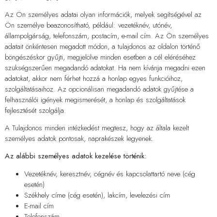
Az Ön személyes adatai olyan információk, melyek segítségével az
Ön személye beazonosítható, például: vezetéknév, utónév,
állampolgárság, telefonszám, postacím, e-mail cím. Az Ön személyes
adatait önkéntesen megadott módon, a tulajdonos az oldalon történő
böngészéskor gyűjti, megjelölve minden esetben a cél eléréséhez
szükségszerűen megadandó adatokat. Ha nem kívánja megadni ezen
adatokat, akkor nem férhet hozzá a honlap egyes funkcióihoz,
szolgáltatásaihoz. Az opcionálisan megadandó adatok gyűjtése a
felhasználói igények megismerését, a honlap és szolgáltatások
fejlesztését szolgálja.
A Tulajdonos minden intézkedést megtesz, hogy az általa kezelt
személyes adatok pontosak, naprakészek legyenek.
Az alábbi személyes adatok kezelése történik:
Vezetéknév, keresztnév, cégnév és kapcsolattartó neve (cég
esetén)
Székhely címe (cég esetén), lakcím, levelezési cím
E-mail cím
Telefonszám