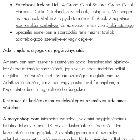
Facebook Ireland Ltd.
: 4 Grand Canal Square, Grand Canal
Harbour, Dublin 2 Ireland, a Facebook, Instagram, Messenger
és Facebook által kínált egyéb termékek, funkciók támogatása –
adatkezelési szabályzat
és adatvédelmi tisztviselő
elérhetősége
.
Speciális esetekben a szerződés tartalmazhat további
adatfeldolgozó személyeket vagy cégeket.
Adattulajdonosi jogok és jogérvényesítés
Amennyiben nem szeretné személyes adatai kereskedelmi ajánlatok
közlésére történő felhasználását, joga van mindezt indoklás nélkül
megtiltani. Törlési kérelmét írásban szükséges megküldenie az
Adatkezelő részére, e-mailben vagy postai levél formájában, a
Kapcsolat oldalon megjelölt elérhetőségekre.
Kiskorúak és korlátozottan cselekvőképes személyes adatainak
védelme
A matyoshop.com
internetes weboldal, valamint megjelenéseinek
tartalma többnyire nem 13 év alatti kiskorúak részére szól. Nem
kezelünk és nem gyűjtünk 13 év alatti gyermekekről személyes
adatokat igazolható szülői vagy gondviselői hozzájárulás nélkül. Szülei