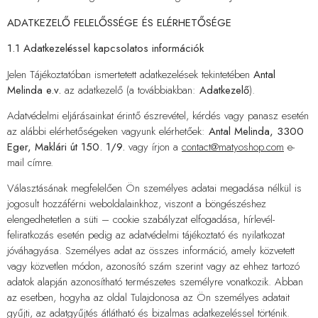
ADATKEZELŐ FELELŐSSÉGE ÉS ELÉRHETŐSÉGE
1.1 Adatkezeléssel kapcsolatos információk
Jelen Tájékoztatóban ismertetett adatkezelések tekintetében
Antal
Melinda e.v.
az adatkezelő (a továbbiakban:
Adatkezelő
).
Adatvédelmi eljárásainkat érintő észrevétel, kérdés vagy panasz esetén
az alábbi elérhetőségeken vagyunk elérhetőek:
Antal Melinda, 3300
Eger, Maklári út 150. 1/9.
vagy írjon a
contact@matyoshop.com
e-
mail címre.
Választásának megfelelően Ön személyes adatai megadása nélkül is
jogosult hozzáférni weboldalainkhoz, viszont a böngészéshez
elengedhetetlen a süti – cookie szabályzat elfogadása, hírlevél-
feliratkozás esetén pedig az adatvédelmi tájékoztató és nyilatkozat
jóváhagyása. Személyes adat az összes információ, amely közvetett
vagy közvetlen módon, azonosító szám szerint vagy az ehhez tartozó
adatok alapján azonosítható természetes személyre vonatkozik. Abban
az esetben, hogyha az oldal Tulajdonosa az Ön személyes adatait
gyűjti, az adatgyűjtés átlátható és bizalmas adatkezeléssel történik.