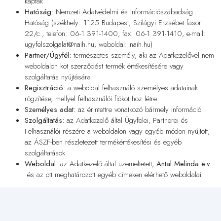
kaptak
Hatóság:
Nemzeti Adatvédelmi és Információszabadság
Hatóság (székhely: 1125 Budapest, Szilágyi Erzsébet fasor
22/c., telefon: 06-1 391-1400, fax: 06-1 391-1410, e-mail:
ugyfelszolgalat@naih.hu, weboldal: naih.hu)
Partner/Ügyfél:
természetes személy, aki az Adatkezelővel nem
weboldalon köt szerződést termék értékesítésére vagy
szolgáltatás nyújtására
Regisztráció:
a weboldal felhasználó személyes adatainak
rögzítése, mellyel felhasználói fiókot hoz létre
Személyes adat:
az érintettre vonatkozó bármely információ
Szolgáltatás:
az Adatkezelő által Ügyfelei, Partnerei és
Felhasználói részére a weboldalon vagy egyéb módon nyújtott,
az ÁSZF-ben részletezett termékértékesítési és egyéb
szolgáltatások
Weboldal:
az Adatkezelő által üzemeltetett,
Antal Melinda e.v.
és az ott meghatározott egyéb címeken elérhető weboldalai