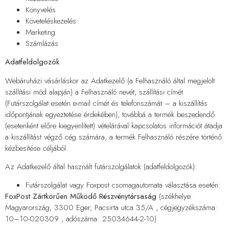
Könyvelés
Követeléskezelés
Marketing
Számlázás
Adatfeldolgozók
Webáruházi vásárláskor az Adatkezelő (a Felhasználó által megjelölt
szállítási mód alapján) a Felhasználó nevét, szállítási címét
(Futárszolgálat esetén e-mail címét és telefonszámát – a kiszállítás
időpontjának egyeztetése érdekében), továbbá a termék beszedendő
(esetenként előre kiegyenlített) vételárával kapcsolatos információt átadja
a kiszállítást végző cég számára, a termék Felhasználó részére történő
kézbesítése céljából.
Az Adatkezelő által használt futárszolgálatok (adatfeldolgozók):
Futárszolgálat vagy Foxpost csomagautomata választása esetén:
FoxPost Zártkörűen Működő Részvénytársaság
(székhelye:
Magyarország, 3300 Eger, Pacsirta utca 35/A , cégjegyzékszáma:
10–10-020309 , adószáma: 25034644-2-10)