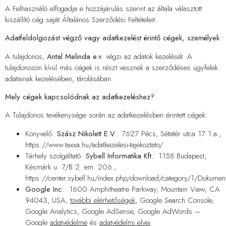
A Felhasználó elfogadja e hozzájárulás szerint az általa választott
kiszállító cég saját Általános Szerződési Feltételeit.
Adatfeldolgozást végző vagy adatkezelést érintő cégek, személyek
A tulajdonos,
Antal Melinda e.v.
végzi az adatok kezelését. A
tulajdonoson kívül más cégek is részt vesznek a szerződéses ügyfelek
adatainak kezelésében, tárolásában.
Mely cégek kapcsolódnak az adatkezeléshez?
A Tulajdonos tevékenysége során az adatkezelésben érintett cégek:
Könyvelő:
Szász Nikolett E.V.
: 7627 Pécs, Sétatér utca 17 1.a.,
https://www.taxxa.hu/adatkezelesi-tajekoztato/
Tárhely szolgáltató:
Sybell Informatika Kft.
: 1158 Budapest,
Késmárk u. 7/B 2. em. 206.,
https://center.sybell.hu/index.php/download/category/1/Dokumen
Google Inc.
: 1600 Amphitheatre Parkway, Mountain View, CA
94043, USA,
további elérhetőségek
, Google Search Console,
Google Analytics, Google AdSense, Google AdWords –
Google
adatvédelme
és
adatvédelmi elvei
.