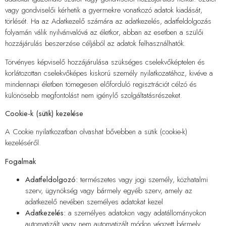
vagy gondviselői kérhetik a gyermekre vonatkozó adatok kiadását,
törlését. Ha az Adatkezelő számára az adatkezelés, adatfeldolgozás
folyamán válik nyilvánvalóvá az életkor, abban az esetben a szülői
hozzájárulás beszerzése céljából az adatok felhasználhatók.
Törvényes képviselő hozzájárulása szükséges cselekvőképtelen és
korlátozottan cselekvőképes kiskorú személy nyilatkozatához, kivéve a
mindennapi életben tömegesen előforduló regisztrációt célzó és
különösebb megfontolást nem igénylő szolgáltatásrészeket.
Cookie-k (sütik) kezelése
A Cookie nyilatkozatban olvashat bővebben a sütik (cookie-k)
kezeléséről.
Fogalmak
Adatfeldolgozó:
természetes vagy jogi személy, közhatalmi
szerv, ügynökség vagy bármely egyéb szerv, amely az
adatkezelő nevében személyes adatokat kezel
Adatkezelés:
a személyes adatokon vagy adatállományokon
automatizált vagy nem automatizált módon végzett bármely