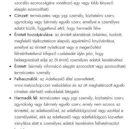
szociális azonosságára vonatkozó egy vagy több tényező
alapján azonosítható
Címzett:
természetes vagy jogi személy, közhatalmi szerv,
ügynökség vagy bármely egyéb szerv, amellyel a személyes
adatot közlik, függetlenül attól, hogy harmadik fél-e
Érintett hozzájárulása:
az érintett akaratának önkéntes, konkrét,
megfelelő tájékoztatáson alapuló, egyértelmű kinyilvánítása,
amellyel az érintett nyilatkozat vagy a megerősítést
félreérthetetlenül kifejező cselekedet útján jelzi, hogy
beleegyezését adja az őt érintő személyes adatok kezeléséhez
Érintett:
bármely információ alapján azonosított vagy azonosítható
természetes személy
Felhasználók:
az Adatkezelő által üzemeltetett,
www.matyoshop.com weboldalon és az ott meghatározott egyéb
címeken elérhető weboldalak látogatói
Harmadik fél:
természetes vagy jogi személy, közhatalmi szerv,
ügynökség vagy bármely egyéb szerv, amely nem azonos az
érintettel, az adatkezelővel, az adatfeldolgozóval vagy azokkal a
személyekkel, akik az adatkezelő vagy adatfeldolgozó közvetlen
irányítása alatt a személyes adatok kezelésére felhatalmazást