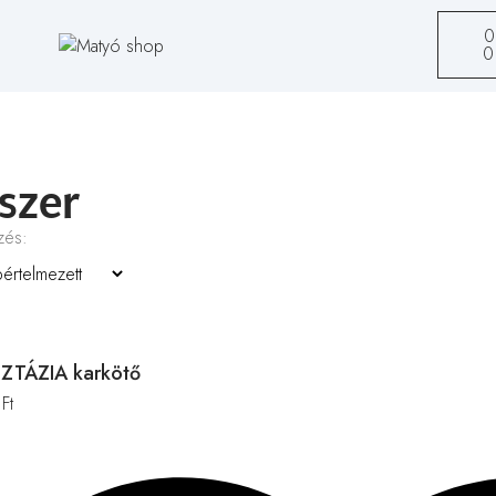
0
szer
zés:
ZTÁZIA karkötő
0
Ft