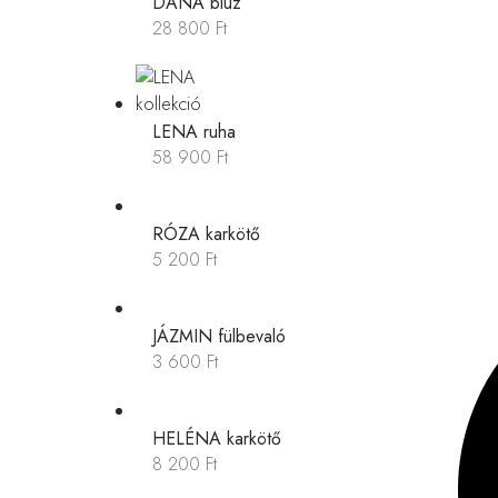
DANA blúz
28 800
Ft
LENA ruha
58 900
Ft
RÓZA karkötő
5 200
Ft
JÁZMIN fülbevaló
3 600
Ft
HELÉNA karkötő
8 200
Ft