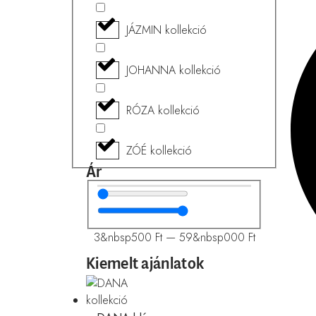
JÁZMIN kollekció
JOHANNA kollekció
RÓZA kollekció
ZÓÉ kollekció
Ár
3&nbsp500
Ft
—
59&nbsp000
Ft
Kiemelt ajánlatok