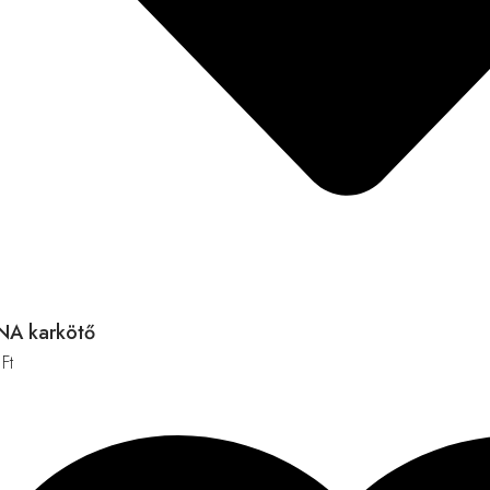
NA karkötő
0
Ft