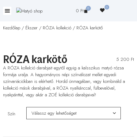
0
0
0
Ft
Kezdőlap
/
Ékszer
/
RÓZA kollekció
/ RÓZA karkötő
RÓZA karkötő
5 200
Ft
A RÓZA kollelció darabjait egytől egyig a kalsszikus matyó rózsa
formája uralja. A hagyományos népi színválozat mellet egyedi
színvariációkban is elérhető. Hordd önmagában, vagy kombináld a
kollekció másik darabjával, a RÓZA nyalkánccal, fülbevalóval,
nyakpánttal, vagy akár a ZOÉ kollekció darabjaival!
Szín